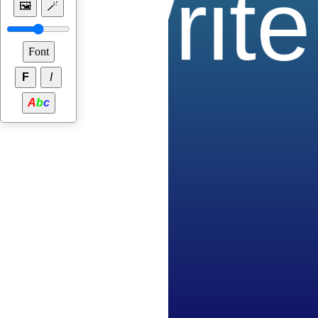
🖼
🪄
Font
F
I
A
b
c