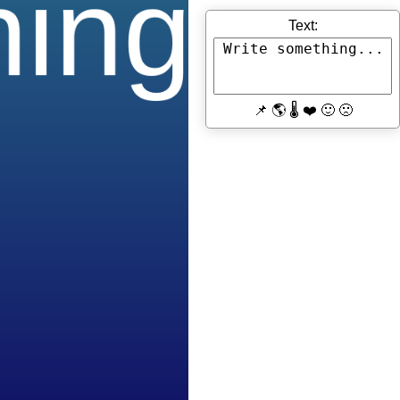
Text:
📌
🌎
🌡
❤️
🙂
🙁